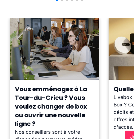
Vous emménagez à La
Quelle b
Tour-du-Crieu ? Vous
Livebox ?
Box ? Comp
voulez changer de box
débits et l
ou ouvrir une nouvelle
offres inte
ligne ?
d'accès.
Nos conseillers sont à votre
Je 