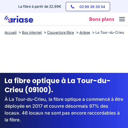
La fibre à partir de 22,99€
02 99 36 30 54
Bons plans
Accueil
Box internet
Couverture fibre
Ariège
La Tour-du-Crieu
Box internet
Forfaits mobile
Téléphones
Streaming
La fibre optique à La Tour-du-
Crieu (09100).
À La Tour-du-Crieu, la fibre optique a commencé à être
déployée en 2017 et couvre désormais 97% des
locaux. 46 locaux ne sont pas encore raccordables à
la fibre.