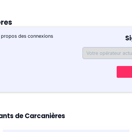
ères
à propos des connexions
S
tants de Carcanières