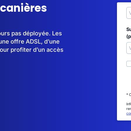
rcanières
S
jours pas déployée. Les
(p
une offre ADSL, d’une
our profiter d’un accès
* 
In
re
con