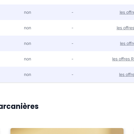
non
-
les off
non
-
les offr
non
-
les off
non
-
les offres
non
-
les off
Carcanières