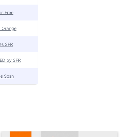
res Free
es Orange
res SFR
 RED by SFR
res Sosh