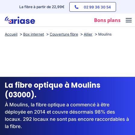
La fibre à partir de 22,99€
02 99 36 30 54
Bons plans
Accueil
Box internet
Couverture fibre
Allier
Moulins
Box internet
Forfaits mobile
Téléphones
Streaming
La fibre optique à Moulins
(03000).
À Moulins, la fibre optique a commencé à être
déployée en 2014 et couvre désormais 98% des
locaux. 292 locaux ne sont pas encore raccordables à
la fibre.