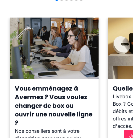
Vous emménagez à
Quelle b
Avermes ? Vous voulez
Livebox ?
Box ? Comp
changer de box ou
débits et l
ouvrir une nouvelle ligne
offres inte
?
d'accès.
Nos conseillers sont à votre
Je 