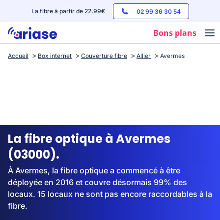
La fibre à partir de 22,99€
02 99 36 30 54
Bons plans
Accueil
Box internet
Couverture fibre
Allier
Avermes
Box internet
Forfaits mobile
Téléphones
Streaming
La fibre optique à Avermes
(03000).
À Avermes, la fibre optique a commencé à être
déployée en 2016 et couvre désormais 99% des
locaux. 15 locaux ne sont pas encore raccordables à la
fibre.