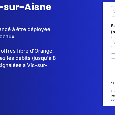
c-sur-Aisne
S
encé à être déployée
(p
locaux.
s offres fibre d'Orange,
 les débits (jusqu'à 8
signalées à Vic-sur-
* 
In
re
con