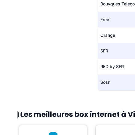
Bouygues Telec
Free
Orange
SFR
RED by SFR
Sosh
Les meilleures box internet à 