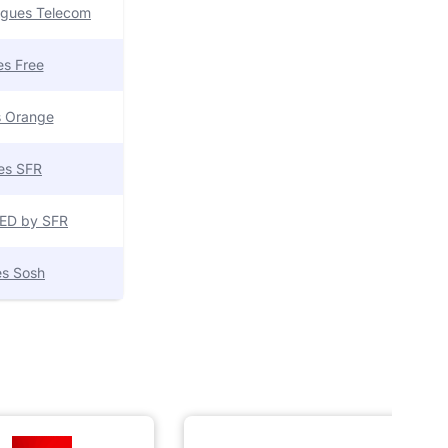
uygues Telecom
res Free
es Orange
res SFR
 RED by SFR
res Sosh