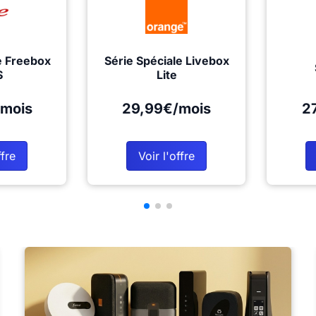
e Freebox
Série Spéciale Livebox
S
Lite
mois
29,99€/mois
2
ffre
Voir l'offre