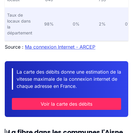
Taux de
locaux dans
98%
0%
2%
0%
la
département
Source :
Ma connexion Internet - ARCEP
La carte des débits donne une estimation de la
vitesse maximale de la connexion internet de
chaque adresse en France.
Voir la carte des débits
La fibre dans les communes l'Aisne