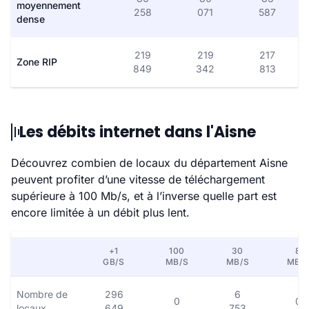
moyennement
258
071
587
dense
219
219
217
Zone RIP
849
342
813
Les débits internet dans l'Aisne
Découvrez combien de locaux du département Aisne
peuvent profiter d’une vitesse de téléchargement
supérieure à 100 Mb/s, et à l’inverse quelle part est
encore limitée à un débit plus lent.
+1
100
30
8
GB/S
MB/S
MB/S
MB/
Nombre de
296
6
0
0
locaux
649
753