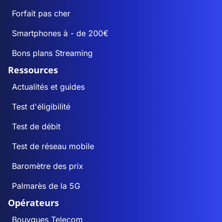
Barenton-sur-Serre
Forfait pas cher
68
69
Smartphones à - de 200€
Barisis-aux-Bois
385
382
Bons plans Streaming
Barzy-en-Thiérache
155
155
Ressources
Actualités et guides
Barzy-sur-Marne
246
238
Test d'éligibilité
Bassoles-Aulers
80
80
Test de débit
Baulne en Brie
404
399
Test de réseau mobile
Baromètre des prix
Bazoches sur Vesles
244
239
Palmarès de la 5G
Beaumé
66
64
Opérateurs
Beaumont-en-Beine
Bouygues Telecom
89
89