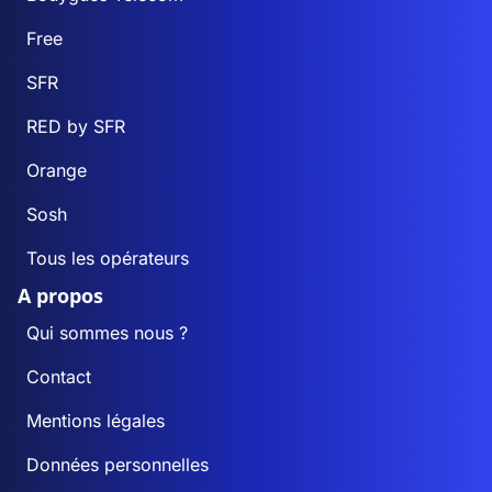
Free
Beaurevoir
705
697
SFR
Beaurieux
453
449
RED by SFR
Beautor
1 459
1 430
Orange
Sosh
Beauvois-en-
135
135
Vermandois
Tous les opérateurs
A propos
Becquigny
124
124
Qui sommes nous ?
Belleau
87
87
Contact
Bellenglise
185
184
Mentions légales
Données personnelles
Belleu
2 013
1 998