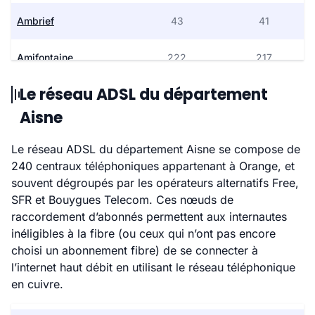
Ambrief
43
41
Amifontaine
222
217
Le réseau ADSL du département
Amigny-Rouy
361
358
Aisne
Ancienville
42
42
Le réseau ADSL du département Aisne se compose de
240 centraux téléphoniques appartenant à Orange, et
Andelain
98
97
souvent dégroupés par les opérateurs alternatifs Free,
SFR et Bouygues Telecom. Ces nœuds de
Anguilcourt-le-Sart
162
157
raccordement d’abonnés permettent aux internautes
inéligibles à la fibre (ou ceux qui n’ont pas encore
Anizy le Château
1 451
1 390
choisi un abonnement fibre) de se connecter à
l’internet haut débit en utilisant le réseau téléphonique
Annois
194
190
en cuivre.
Any-Martin-Rieux
266
262