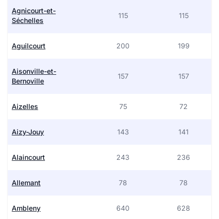
Agnicourt-et-
115
115
Séchelles
Aguilcourt
200
199
Aisonville-et-
157
157
Bernoville
Aizelles
75
72
Aizy-Jouy
143
141
Alaincourt
243
236
Allemant
78
78
Ambleny
640
628