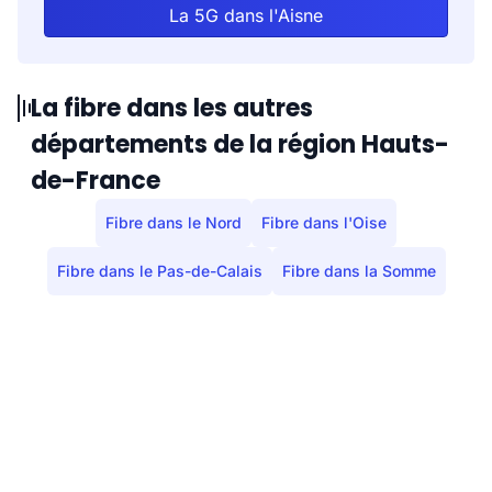
La 5G dans l'Aisne
Aubencheul-aux-Bois
138
139
Aubenton
450
431
La fibre dans les autres
départements de la région Hauts-
Aubigny-aux-Kaisnes
123
123
de-France
Aubigny-en-Laonnois
64
62
Fibre dans le Nord
Fibre dans l'Oise
Audignicourt
65
54
Fibre dans le Pas-de-Calais
Fibre dans la Somme
Audigny
130
129
Augy
49
48
Aulnois-sous-Laon
633
615