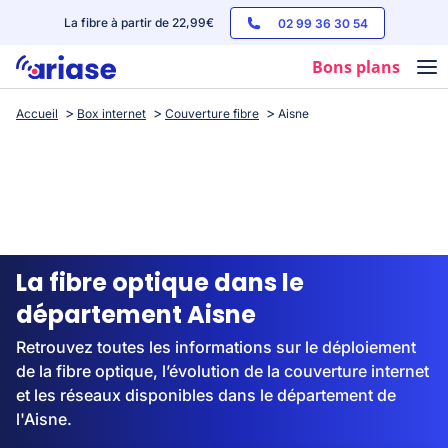
La fibre à partir de 22,99€
02 99 36 30 54
Bons plans
Accueil
Box internet
Couverture fibre
Aisne
Box internet
Forfaits mobile
Téléphones
Streaming
La fibre optique dans le
département Aisne
Retrouvez toutes les informations sur le déploiement
de la fibre optique, l’évolution de la couverture internet
et les réseaux disponibles dans le département de
l'Aisne.