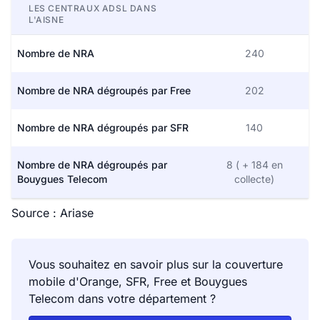
LES CENTRAUX ADSL DANS
L'AISNE
Archon
59
58
Nombre de NRA
240
Arcy-Sainte-Restitue
243
238
Nombre de NRA dégroupés par Free
202
Armentières-sur-
66
66
Ourcq
Nombre de NRA dégroupés par SFR
140
Arrancy
31
27
Nombre de NRA dégroupés par
8 ( + 184 en
Bouygues Telecom
collecte)
Artemps
161
161
Source : Ariase
Assis-sur-Serre
123
121
Vous souhaitez en savoir plus sur la couverture
Athies-sous-Laon
1 260
1 197
mobile d'Orange, SFR, Free et Bouygues
Telecom dans votre département ?
Attilly
181
175