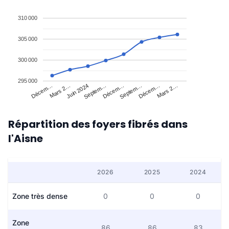
310 000
305 000
300 000
295 000
Décem…
Mars 2…
Juin 2024
Septem…
Décem…
Septem…
Décem…
Mars 2…
Répartition des foyers fibrés dans
l'Aisne
2026
2025
2024
Zone très dense
0
0
0
Zone
86
86
83