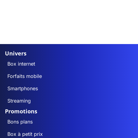
Les Autels
64
64
Autremencourt
87
86
Autreppes
102
99
Autreville
391
388
Univers
Box internet
Azy-sur-Marne
210
209
Forfaits mobile
Bagneux
35
35
Smartphones
Bancigny
23
23
Streaming
Promotions
Barenton-Bugny
298
285
Bons plans
Barenton-Cel
58
58
Box à petit prix