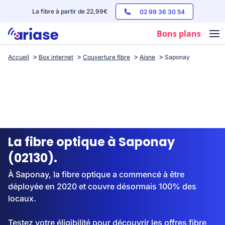
La fibre à partir de 22,99€
02 99 36 30 54
Bons plans
Accueil
Box internet
Couverture fibre
Aisne
Saponay
Box internet
Forfaits mobile
Téléphones
Streaming
La fibre optique à Saponay
(02130).
À Saponay, la fibre optique a commencé à être
déployée en 2020 et couvre désormais 100% des
locaux.
Testez votre éligibilité pour découvrir les offres fibre