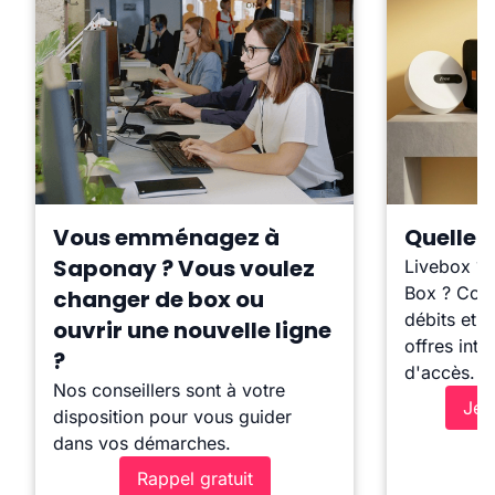
Vous emménagez à
Quelle b
Saponay ? Vous voulez
Livebox ?
Box ? Comp
changer de box ou
débits et l
ouvrir une nouvelle ligne
offres inte
?
d'accès.
Nos conseillers sont à votre
Je 
disposition pour vous guider
dans vos démarches.
Rappel gratuit