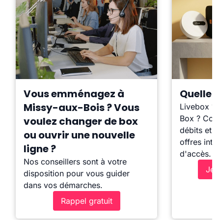
Vous emménagez à
Quelle b
Missy-aux-Bois ? Vous
Livebox ?
Box ? Comp
voulez changer de box
débits et l
ou ouvrir une nouvelle
offres inte
ligne ?
d'accès.
Nos conseillers sont à votre
Je 
disposition pour vous guider
dans vos démarches.
Rappel gratuit