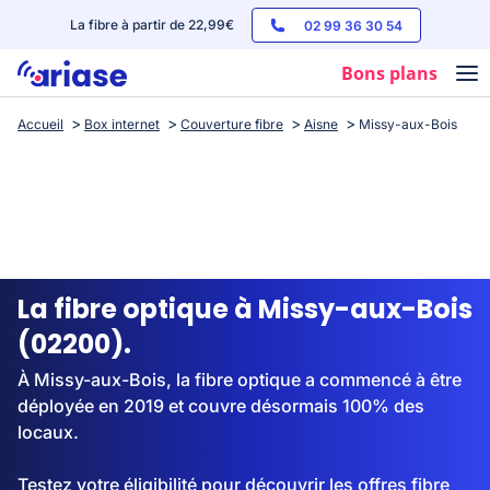
La fibre à partir de 22,99€
02 99 36 30 54
Bons plans
Accueil
Box internet
Couverture fibre
Aisne
Missy-aux-Bois
Box internet
Forfaits mobile
Téléphones
Streaming
La fibre optique à Missy-aux-Bois
(02200).
À Missy-aux-Bois, la fibre optique a commencé à être
déployée en 2019 et couvre désormais 100% des
locaux.
Testez votre éligibilité pour découvrir les offres fibre