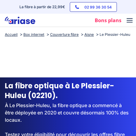
La fibre à partir de 22,99€
02 99 36 30 54
Bons plans
Accueil
Box internet
Couverture fibre
Aisne
Le Plessier-Huleu
Box internet
Forfaits mobile
Téléphones
Streaming
La fibre optique à Le Plessier-
Huleu (02210).
À Le Plessier-Huleu, la fibre optique a commencé à
être déployée en 2020 et couvre désormais 100% des
locaux.
Testez votre éligibilité pour découvrir les offres fibre