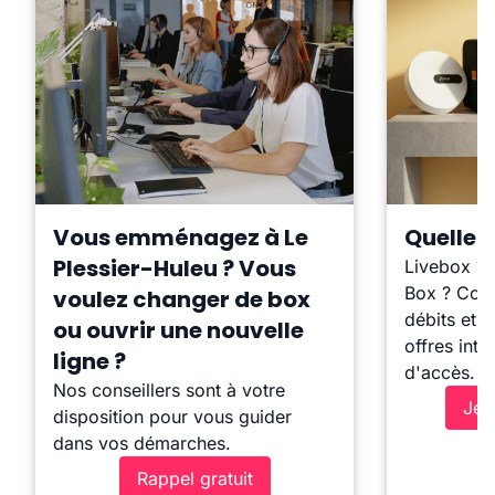
Vous emménagez à Le
Quelle b
Plessier-Huleu ? Vous
Livebox ?
Box ? Comp
voulez changer de box
débits et l
ou ouvrir une nouvelle
offres inte
ligne ?
d'accès.
Nos conseillers sont à votre
Je 
disposition pour vous guider
dans vos démarches.
Rappel gratuit