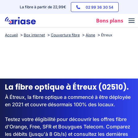
La fibre à partir de 22,99€
02 99 36 30 54
Bons plans
Accueil
Box internet
Couverture fibre
Aisne
Étreux
Box internet
Forfaits mobile
Téléphones
Streaming
La fibre optique à Étreux (02510).
À Étreux, la fibre optique a commencé à être déployée
en 2021 et couvre désormais 100% des locaux.
Testez votre éligibilité pour découvrir les offres fibre
d'Orange, Free, SFR et Bouygues Telecom. Comparez
les débits (jusqu'à 8 Gb/s) et consultez les dernières