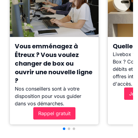
Vous emménagez à
Quelle b
Étreux ? Vous voulez
Livebox ?
Box ? Comp
changer de box ou
débits et l
ouvrir une nouvelle ligne
offres inte
?
d'accès.
Nos conseillers sont à votre
Je 
disposition pour vous guider
dans vos démarches.
Rappel gratuit