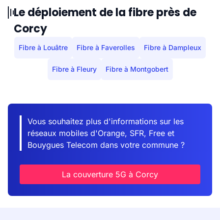
Le déploiement de la fibre près de
Corcy
Fibre à Louâtre
Fibre à Faverolles
Fibre à Dampleux
Fibre à Fleury
Fibre à Montgobert
Vous souhaitez plus d'informations sur les
réseaux mobiles d'Orange, SFR, Free et
Bouygues Telecom dans votre commune ?
La couverture 5G à Corcy