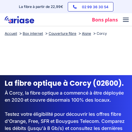
La fibre à partir de 22,99€
02 99 36 30 54
Bons plans
Accueil
Box internet
Couverture fibre
Aisne
Corcy
Box internet
Forfaits mobile
Téléphones
Streaming
La fibre optique à Corcy (02600).
À Corcy, la fibre optique a commencé à être déployée
en 2020 et couvre désormais 100% des locaux.
Testez votre éligibilité pour découvrir les offres fibre
d'Orange, Free, SFR et Bouygues Telecom. Comparez
les débits (jusqu'à 8 Gb/s) et consultez les dernières