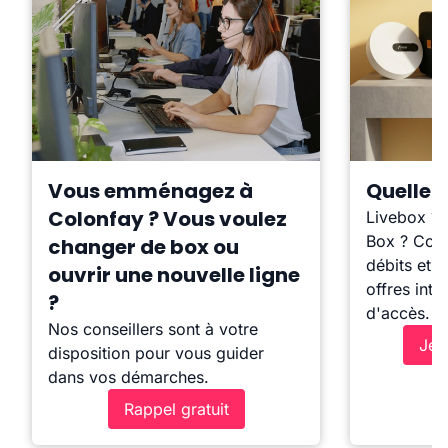
Vous emménagez à
Quelle b
Colonfay ? Vous voulez
Livebox ?
Box ? Comp
changer de box ou
débits et l
ouvrir une nouvelle ligne
offres inte
?
d'accès.
Nos conseillers sont à votre
Je 
disposition pour vous guider
dans vos démarches.
Rappel gratuit