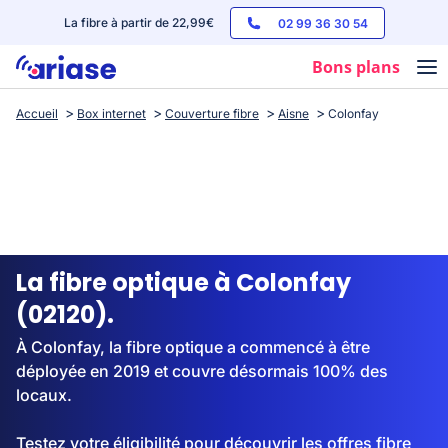
La fibre à partir de 22,99€
02 99 36 30 54
Bons plans
Accueil
Box internet
Couverture fibre
Aisne
Colonfay
Box internet
Forfaits mobile
Téléphones
Streaming
La fibre optique à Colonfay
(02120).
À Colonfay, la fibre optique a commencé à être
déployée en 2019 et couvre désormais 100% des
locaux.
Testez votre éligibilité pour découvrir les offres fibre