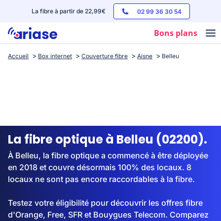
La fibre à partir de 22,99€
02 99 36 30 54
Bons plans
Accueil
Box internet
Couverture fibre
Aisne
Belleu
Box internet
Forfaits mobile
Téléphones
Streaming
La fibre optique à Belleu (02200).
À Belleu, la fibre optique a commencé à être déployée
en 2018 et couvre désormais 100% des locaux. 8
locaux ne sont pas encore raccordables à la fibre.
Testez votre éligibilité pour découvrir les offres fibre
d'Orange, Free, SFR et Bouygues Telecom. Comparez