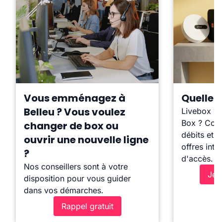
Vous emménagez à
Quelle b
Belleu ? Vous voulez
Livebox ?
Box ? Comp
changer de box ou
débits et l
ouvrir une nouvelle ligne
offres inte
?
d'accès.
Nos conseillers sont à votre
Je 
disposition pour vous guider
dans vos démarches.
Rappel gratuit