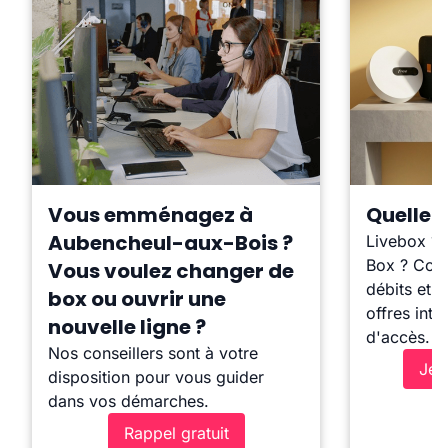
Vous emménagez à
Quelle b
Aubencheul-aux-Bois ?
Livebox ?
Box ? Comp
Vous voulez changer de
débits et l
box ou ouvrir une
offres inte
nouvelle ligne ?
d'accès.
Nos conseillers sont à votre
Je 
disposition pour vous guider
dans vos démarches.
Rappel gratuit