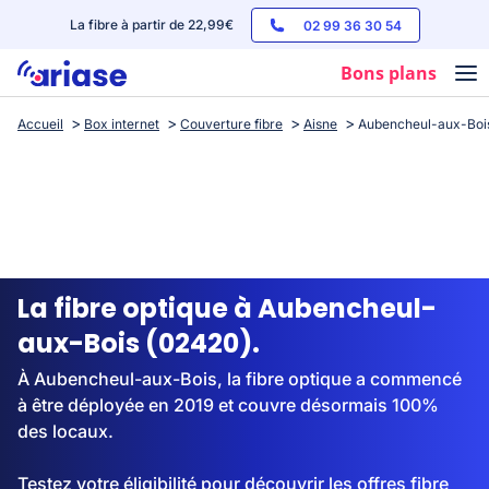
La fibre à partir de 22,99€
02 99 36 30 54
Bons plans
Accueil
Box internet
Couverture fibre
Aisne
Aubencheul-aux-Boi
Box internet
Forfaits mobile
Téléphones
Streaming
La fibre optique à Aubencheul-
aux-Bois (02420).
À Aubencheul-aux-Bois, la fibre optique a commencé
à être déployée en 2019 et couvre désormais 100%
des locaux.
Testez votre éligibilité pour découvrir les offres fibre