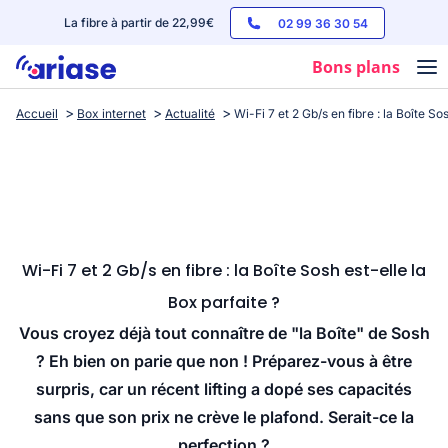
La fibre à partir de 22,99€
02 99 36 30 54
Bons plans
Accueil
Box internet
Actualité
Wi-Fi 7 et 2 Gb/s en fibre : la Boîte So
Box internet
Forfaits mobile
Téléphones
Streaming
Wi-Fi 7 et 2 Gb/s en fibre : la Boîte Sosh est-elle la
Box parfaite ?
Vous croyez déjà tout connaître de "la Boîte" de Sosh
? Eh bien on parie que non ! Préparez-vous à être
surpris, car un récent lifting a dopé ses capacités
sans que son prix ne crève le plafond. Serait-ce la
perfection ?