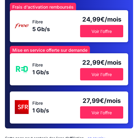
Frais d'activation remboursés
24,99€/mois
Fibre
5 Gb/s
Voir l'offre
Mise en service offerte sur demande
22,99€/mois
Fibre
1 Gb/s
Voir l'offre
27,99€/mois
Fibre
1 Gb/s
Voir l'offre