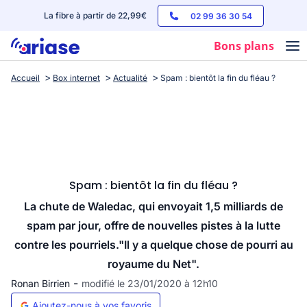
La fibre à partir de 22,99€
02 99 36 30 54
Bons plans
Accueil
Box internet
Actualité
Spam : bientôt la fin du fléau ?
Box internet
Forfaits mobile
Téléphones
Streaming
Spam : bientôt la fin du fléau ?
La chute de Waledac, qui envoyait 1,5 milliards de
spam par jour, offre de nouvelles pistes à la lutte
contre les pourriels."Il y a quelque chose de pourri au
royaume du Net".
-
Ronan Birrien
modifié le 23/01/2020 à 12h10
Ajoutez-nous à vos favoris