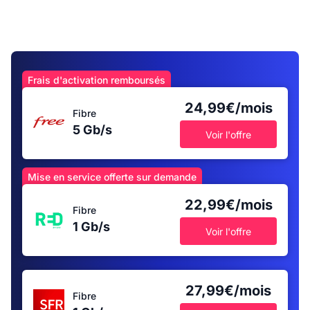
Frais d'activation remboursés
24,99€/mois
Fibre
5 Gb/s
Voir l'offre
Mise en service offerte sur demande
22,99€/mois
Fibre
1 Gb/s
Voir l'offre
27,99€/mois
Fibre