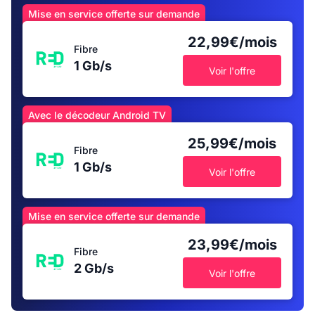
Mise en service offerte sur demande
22,99€/mois
Fibre
1 Gb/s
Voir l'offre
Avec le décodeur Android TV
25,99€/mois
Fibre
1 Gb/s
Voir l'offre
Mise en service offerte sur demande
23,99€/mois
Fibre
2 Gb/s
Voir l'offre