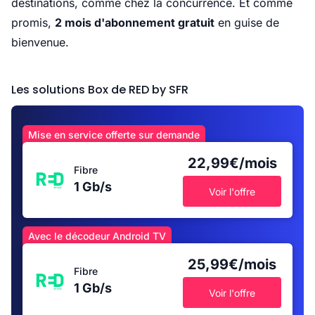
destinations, comme chez la concurrence. Et comme
promis,
2 mois d'abonnement gratuit
en guise de
bienvenue.
Les solutions Box de RED by SFR
Mise en service offerte sur demande
22,99€/mois
Fibre
1 Gb/s
Voir l'offre
Avec le décodeur Android TV
25,99€/mois
Fibre
1 Gb/s
Voir l'offre