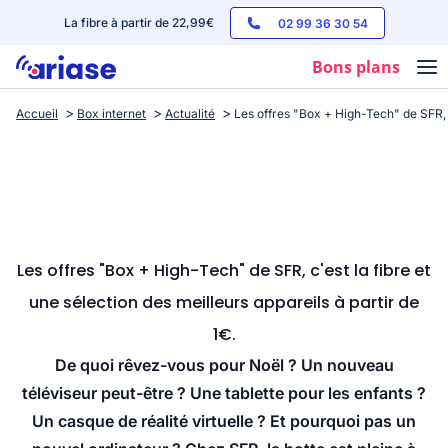
La fibre à partir de 22,99€
02 99 36 30 54
Bons plans
Accueil
Box internet
Actualité
Les offres "Box + High-Tech" de SFR, c'
Box internet
Forfaits mobile
Téléphones
Streaming
Les offres "Box + High-Tech" de SFR, c'est la fibre et
une sélection des meilleurs appareils à partir de
1€.
De quoi rêvez-vous pour Noël ? Un nouveau
téléviseur peut-être ? Une tablette pour les enfants ?
Un casque de réalité virtuelle ? Et pourquoi pas un