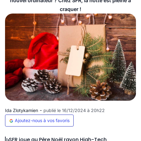
nouvel ordinateur ? Chez SFR, la hotte est pleine à
craquer !
-
Ida Zlotykamien
publié le 16/12/2024 à 20h22
Ajoutez-nous à vos favoris
SFR joue au Père Noël rayon High-Tech