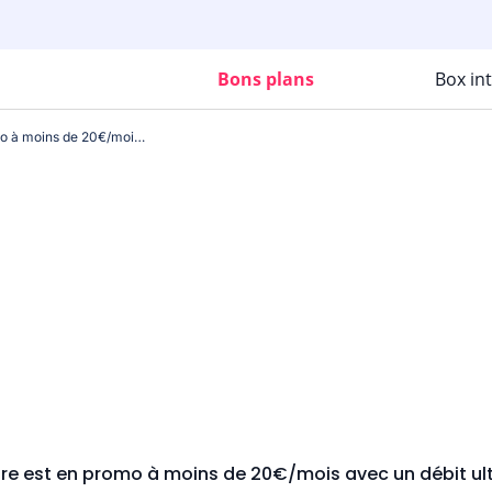
Bons plans
Box in
Chez Free, la fibre est en promo à moins de 20€/mois avec un débit ultra performant !
ibre est en promo à moins de 20€/mois avec un débit ul