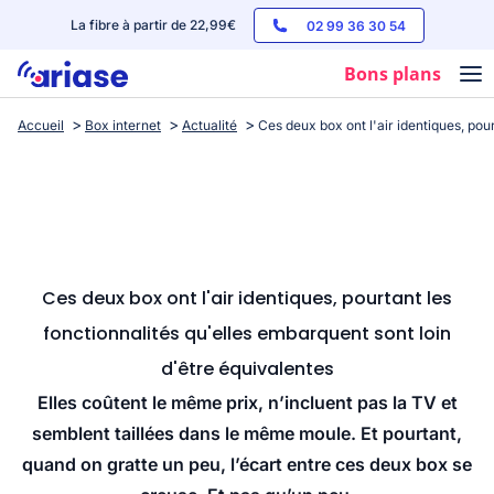
La fibre à partir de 22,99€
02 99 36 30 54
Bons plans
Accueil
Box internet
Actualité
Ces deux box ont l'air identiques, pou
Box internet
Forfaits mobile
Téléphones
Streaming
Ces deux box ont l'air identiques, pourtant les
fonctionnalités qu'elles embarquent sont loin
d'être équivalentes
Elles coûtent le même prix, n’incluent pas la TV et
semblent taillées dans le même moule. Et pourtant,
quand on gratte un peu, l’écart entre ces deux box se