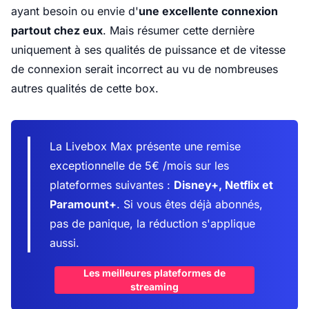
ayant besoin ou envie d'
une excellente connexion
partout chez eux
. Mais résumer cette dernière
uniquement à ses qualités de puissance et de vitesse
de connexion serait incorrect au vu de nombreuses
autres qualités de cette box.
La Livebox Max présente une remise
exceptionnelle de 5€ /mois sur les
plateformes suivantes :
Disney+, Netflix et
Paramount+
. Si vous êtes déjà abonnés,
pas de panique, la réduction s'applique
aussi.
Les meilleures plateformes de
streaming