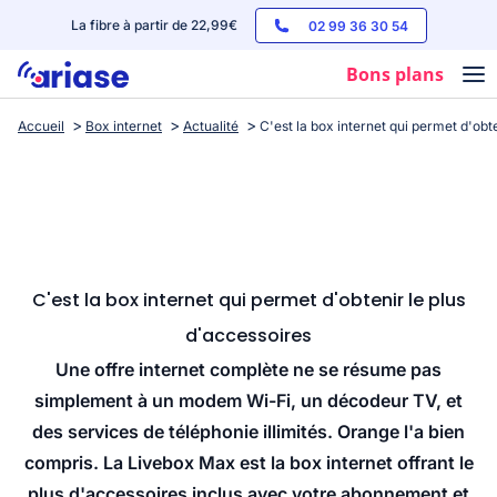
La fibre à partir de 22,99€
02 99 36 30 54
Bons plans
Accueil
Box internet
Actualité
C'est la box internet qui permet d'obt
Box internet
Forfaits mobile
Téléphones
Streaming
C'est la box internet qui permet d'obtenir le plus
d'accessoires
Une offre internet complète ne se résume pas
simplement à un modem Wi-Fi, un décodeur TV, et
des services de téléphonie illimités. Orange l'a bien
compris. La Livebox Max est la box internet offrant le
plus d'accessoires inclus avec votre abonnement et