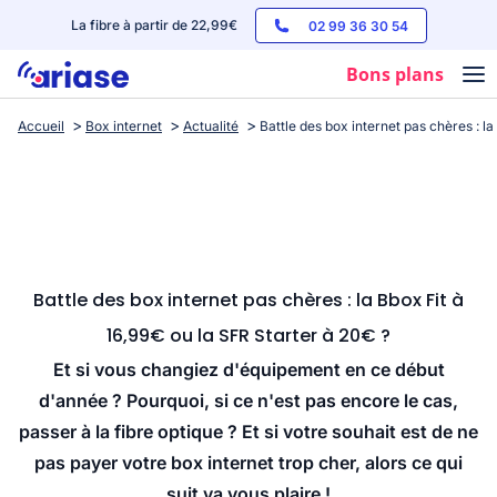
La fibre à partir de 22,99€
02 99 36 30 54
Bons plans
Accueil
Box internet
Actualité
Battle des box internet pas chères : la
Box internet
Forfaits mobile
Téléphones
Streaming
Battle des box internet pas chères : la Bbox Fit à
16,99€ ou la SFR Starter à 20€ ?
Et si vous changiez d'équipement en ce début
d'année ? Pourquoi, si ce n'est pas encore le cas,
passer à la fibre optique ? Et si votre souhait est de ne
pas payer votre box internet trop cher, alors ce qui
suit va vous plaire !