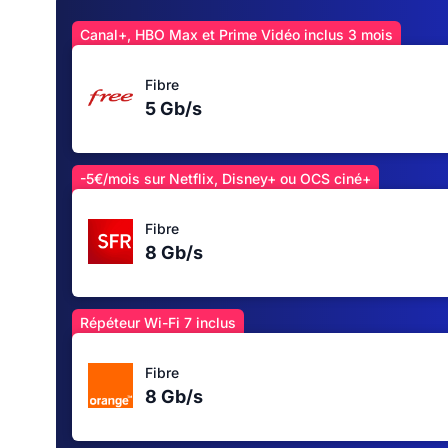
Canal+, HBO Max et Prime Vidéo inclus 3 mois
Fibre
5 Gb/s
-5€/mois sur Netflix, Disney+ ou OCS ciné+
Fibre
8 Gb/s
Répéteur Wi-Fi 7 inclus
Fibre
8 Gb/s