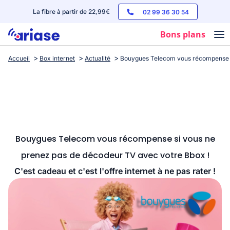
La fibre à partir de 22,99€
02 99 36 30 54
Bons plans
Accueil
Box internet
Actualité
Bouygues Telecom vous récompense s
Box internet
Forfaits mobile
Téléphones
Streaming
Bouygues Telecom vous récompense si vous ne
prenez pas de décodeur TV avec votre Bbox !
C'est cadeau et c'est l'offre internet à ne pas rater !