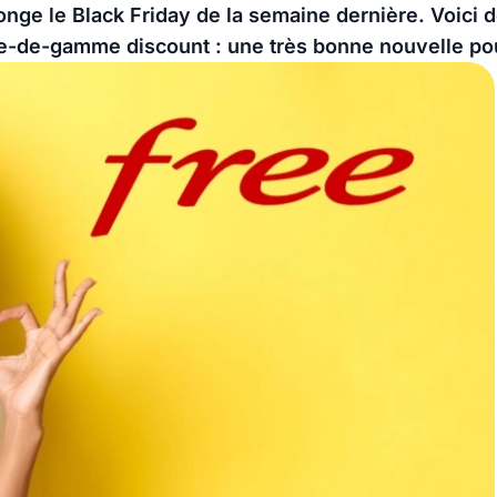
onge le Black Friday de la semaine dernière. Voici
ée-de-gamme discount : une très bonne nouvelle p