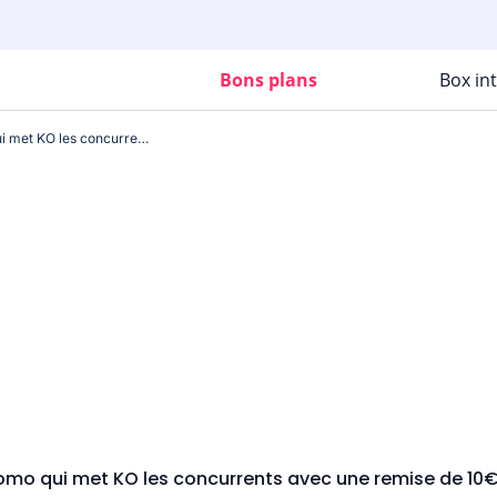
Bons plans
Box in
Black Friday Free : la promo qui met KO les concurrents avec une remise de 10€ sur votre offre Freebox
promo qui met KO les concurrents avec une remise de 10€