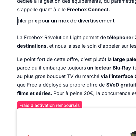
dédiée à la gestion des équipements, du paramétrag
s'appelle quant à elle
Freebox Connect.
1er prix pour un max de divertissement
La Freebox Révolution Light permet de
téléphoner à
destinations,
et nous laisse le soin d'appeler sur l
Le point fort de cette offre, c'est plutôt la
large pale
parce qu'il embarque toujours
un lecteur Blu-Ray
(e
au plus gros bouquet TV du marché
via l'interface
que Free a déployé sa propre offre de
SVoD gratui
films et séries.
Pour à peine 20€, la concurrence es
Frais d'activation remboursés