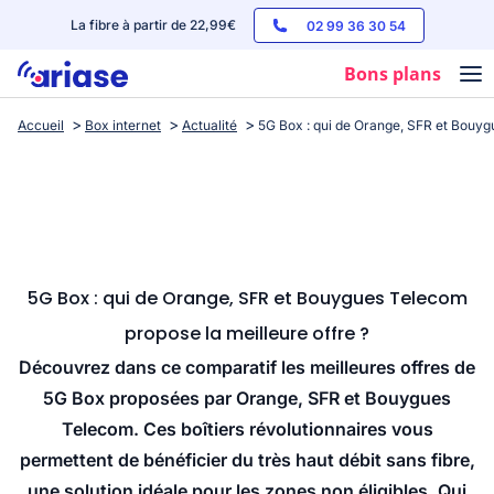
La fibre à partir de 22,99€
02 99 36 30 54
Bons plans
Accueil
Box internet
Actualité
5G Box : qui de Orange, SFR et Bouyg
Box internet
Forfaits mobile
Téléphones
Streaming
5G Box : qui de Orange, SFR et Bouygues Telecom
propose la meilleure offre ?
Découvrez dans ce comparatif les meilleures offres de
5G Box proposées par Orange, SFR et Bouygues
Telecom. Ces boîtiers révolutionnaires vous
permettent de bénéficier du très haut débit sans fibre,
une solution idéale pour les zones non éligibles. Qui