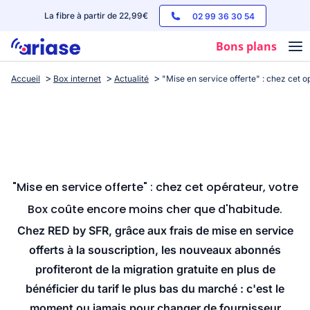
La fibre à partir de 22,99€
02 99 36 30 54
Bons plans
Accueil
Box internet
Actualité
"Mise en service offerte" : chez cet 
Box internet
Forfaits mobile
Téléphones
Streaming
"Mise en service offerte" : chez cet opérateur, votre
Box coûte encore moins cher que d'habitude.
Chez RED by SFR, grâce aux frais de mise en service
offerts à la souscription, les nouveaux abonnés
profiteront de la migration gratuite en plus de
bénéficier du tarif le plus bas du marché : c'est le
moment ou jamais pour changer de fournisseur