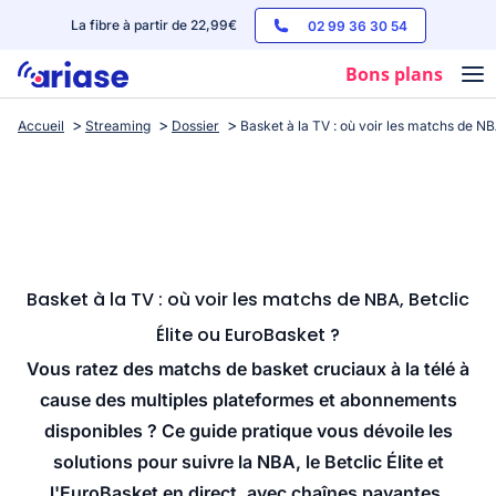
La fibre à partir de 22,99€
02 99 36 30 54
Bons plans
Accueil
Streaming
Dossier
Basket à la TV : où voir les matchs de NB
Box internet
Forfaits mobile
Téléphones
Streaming
Basket à la TV : où voir les matchs de NBA, Betclic
Élite ou EuroBasket ?
Vous ratez des matchs de basket cruciaux à la télé à
cause des multiples plateformes et abonnements
disponibles ? Ce guide pratique vous dévoile les
solutions pour suivre la NBA, le Betclic Élite et
l'EuroBasket en direct, avec chaînes payantes,