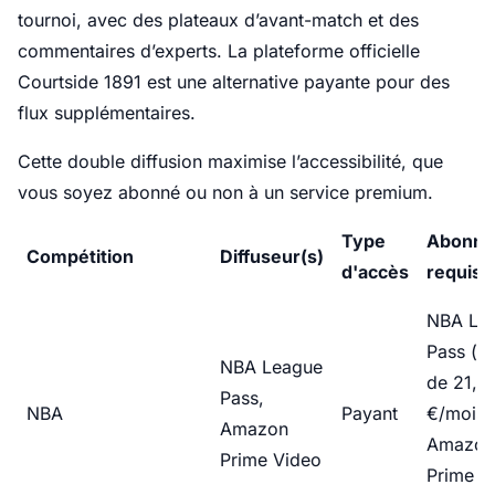
tournoi, avec des plateaux d’avant-match et des
commentaires d’experts. La plateforme officielle
Courtside 1891 est une alternative payante pour des
flux supplémentaires.
Cette double diffusion maximise l’accessibilité, que
vous soyez abonné ou non à un service premium.
Type
Abonne
Compétition
Diffuseur(s)
d'accès
requis
NBA Le
Pass (à 
NBA League
de 21,9
Pass,
NBA
Payant
€/mois)
Amazon
Amazon
Prime Video
Prime (o