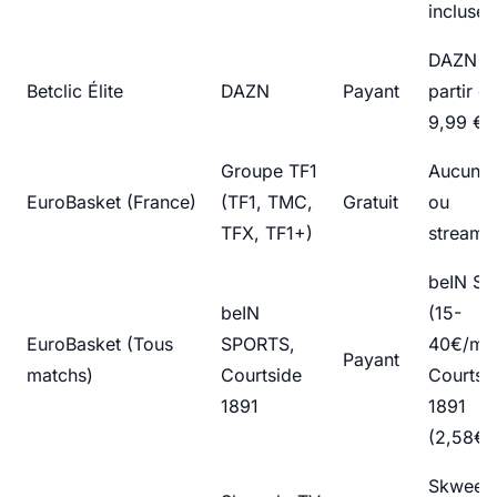
incluse)
DAZN (
Betclic Élite
DAZN
Payant
partir d
9,99 €/
Groupe TF1
Aucun 
EuroBasket (France)
(TF1, TMC,
Gratuit
ou
TFX, TF1+)
streami
beIN S
beIN
(15-
EuroBasket (Tous
SPORTS,
40€/moi
Payant
matchs)
Courtside
Courtsi
1891
1891
(2,58€/
Skweek