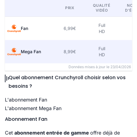
QUALITÉ
NOM
PRIX
VIDÉO
D'ÉC
Full
Fan
6,99€
1
HD
Full
Mega Fan
8,99€
4
HD
Données mises à jour le 23/04/2026
Quel abonnement Crunchyroll choisir selon vos
besoins ?
L'abonnement Fan
L'abonnement Mega Fan
Abonnement Fan
Cet
abonnement entrée de gamme
offre déjà de