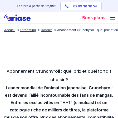
La fibre à partir de 22,99€
02 99 36 30 54
Bons plans
Accueil
Streaming
Dossier
Abonnement Crunchyroll : quel prix et quel
Box internet
Forfaits mobile
Téléphones
Streaming
Abonnement Crunchyroll : quel prix et quel forfait
choisir ?
Leader mondial de l’animation japonaise, Crunchyroll
est devenu l’allié incontournable des fans de mangas.
Entre les exclusivités en "H+1" (simulcast) et un
catalogue riche de milliers de titres, la plateforme
muscle son offre. Prix des abonnements, compatibilité