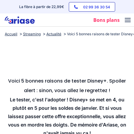
La fibre à partir de 22,99€
02 99 36 30 54
Bons plans
Accueil
Streaming
Actualité
Voici 5 bonnes raisons de tester Disney+. 
Box internet
Forfaits mobile
Téléphones
Streaming
Voici 5 bonnes raisons de tester Disney+. Spoiler
alert : sinon, vous allez le regrettez !
Le tester, c'est l'adopter ! Disney+ se met en 4, ou
plutôt en 5 pour les soldes de janvier. Et si vous
laissez passer cette offre exceptionnelle, vous allez
vous en mordre les doigts. De mémoire d'Ariase, on
n'avait jamais vu ça !