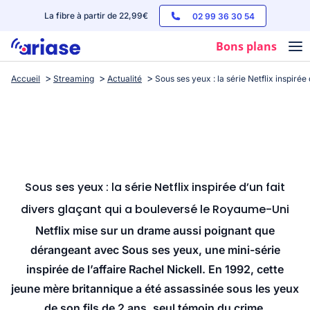
La fibre à partir de 22,99€
02 99 36 30 54
Bons plans
Accueil
Streaming
Actualité
Sous ses yeux : la série Netflix inspiré
Box internet
Forfaits mobile
Téléphones
Streaming
Sous ses yeux : la série Netflix inspirée d’un fait
divers glaçant qui a bouleversé le Royaume-Uni
Netflix mise sur un drame aussi poignant que
dérangeant avec Sous ses yeux, une mini-série
inspirée de l’affaire Rachel Nickell. En 1992, cette
jeune mère britannique a été assassinée sous les yeux
de son fils de 2 ans, seul témoin du crime.