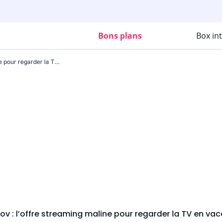
Bons plans
Box in
Molotov : l’offre streaming maline pour regarder la TV en vacances
ov : l’offre streaming maline pour regarder la TV en va