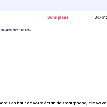
Bons plans
Box in
Si cette icône apparait en haut de votre écran de smartphone, elle va vous changer la vie !
parait en haut de votre écran de smartphone, elle va vou