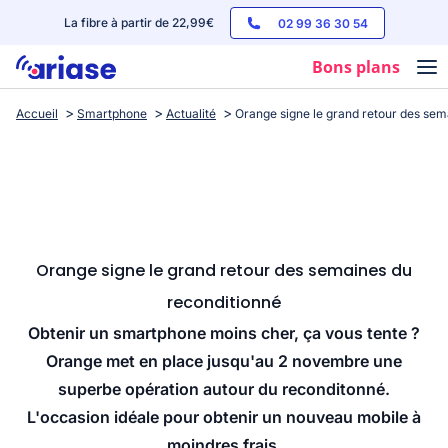
La fibre à partir de 22,99€
02 99 36 30 54
Bons plans
Accueil
Smartphone
Actualité
Orange signe le grand retour des sem
Box internet
Forfaits mobile
Téléphones
Streaming
Orange signe le grand retour des semaines du
reconditionné
Obtenir un smartphone moins cher, ça vous tente ?
Orange met en place jusqu'au 2 novembre une
superbe opération autour du reconditonné.
L'occasion idéale pour obtenir un nouveau mobile à
moindres frais.