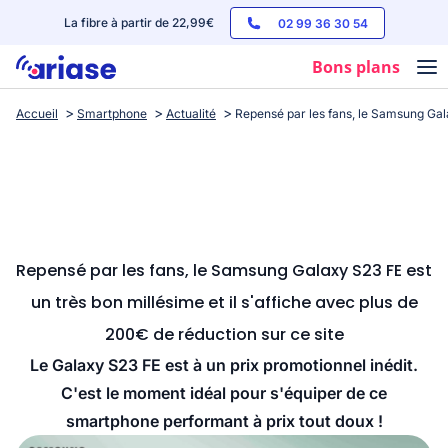
La fibre à partir de 22,99€
02 99 36 30 54
Bons plans
Accueil
Smartphone
Actualité
Repensé par les fans, le Samsung Gala
Box internet
Forfaits mobile
Téléphones
Streaming
Repensé par les fans, le Samsung Galaxy S23 FE est
un très bon millésime et il s'affiche avec plus de
200€ de réduction sur ce site
Le Galaxy S23 FE est à un prix promotionnel inédit.
C'est le moment idéal pour s'équiper de ce
smartphone performant à prix tout doux !