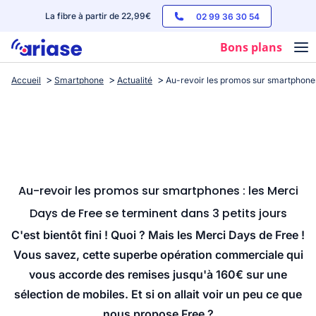
La fibre à partir de 22,99€
02 99 36 30 54
Bons plans
Accueil
Smartphone
Actualité
Au-revoir les promos sur smartphones 
Box internet
Forfaits mobile
Téléphones
Streaming
Au-revoir les promos sur smartphones : les Merci
Days de Free se terminent dans 3 petits jours
C'est bientôt fini ! Quoi ? Mais les Merci Days de Free !
Vous savez, cette superbe opération commerciale qui
vous accorde des remises jusqu'à 160€ sur une
sélection de mobiles. Et si on allait voir un peu ce que
nous propose Free ?