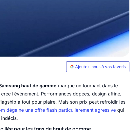
Ajoutez-nous à vos favoris
Samsung haut de gamme
marque un tournant dans le
 crée l’événement. Performances dopées, design affiné,
gship a tout pour plaire. Mais son prix peut refroidir les
 dégaine une offre flash particulièrement agressive
qui
 indécis.
 taillée pour les fans de haut de gamme