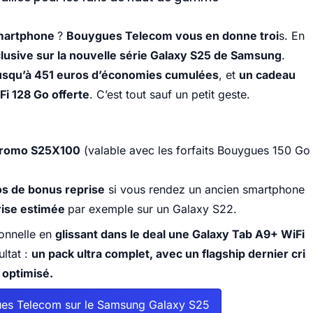
smartphone
?
Bouygues Telecom vous en donne troi
s. En
clusive sur la nouvelle série Galaxy S25 de Samsung
.
usqu’à 451 euros d’économies cumulées
, et
un cadeau
Fi 128 Go offerte
. C’est tout sauf un petit geste.
 promo S25X100
(valable avec les forfaits Bouygues 150 Go
s de bonus reprise
si vous rendez un ancien smartphone
rise estimée
par exemple sur un Galaxy S22.
sonnelle en
glissant dans le deal une Galaxy Tab A9+ WiFi
ultat :
un pack ultra complet, avec un flagship dernier cri
 optimisé.
gues Telecom sur le Samsung Galaxy S25