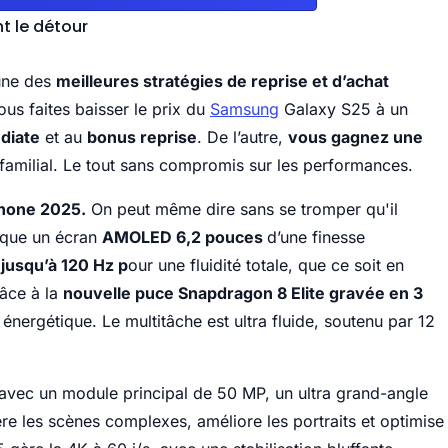
t le détour
’une des
meilleures stratégies de reprise et d’achat
ous faites baisser le prix du
Samsung
Galaxy S25 à un
diate
et au
bonus reprise
. De l’autre,
vous gagnez une
familial. Le tout sans compromis sur les performances.
hone 2025.
On peut même dire sans se tromper qu'il
rque un écran
AMOLED 6,2 pouces
d’une finesse
 jusqu’à 120 Hz p
our une fluidité totale, que ce soit en
râce à la
nouvelle puce Snapdragon 8 Elite gravée en 3
é énergétique. Le multitâche est ultra fluide, soutenu par 12
avec un module principal de 50 MP, un ultra grand-angle
e les scènes complexes, améliore les portraits et optimise