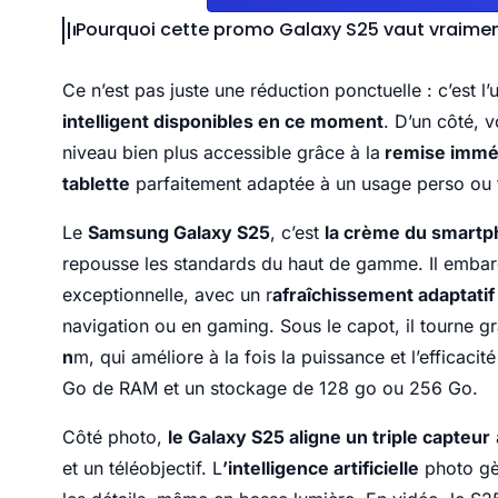
Pourquoi cette promo Galaxy S25 vaut vraimen
Ce n’est pas juste une réduction ponctuelle : c’est l
intelligent disponibles en ce moment
. D’un côté, v
niveau bien plus accessible grâce à la
remise immé
tablette
parfaitement adaptée à un usage perso ou 
Le
Samsung Galaxy S25
, c’est
la crème du smartp
repousse les standards du haut de gamme. Il emba
exceptionnelle, avec un r
afraîchissement adaptatif
navigation ou en gaming. Sous le capot, il tourne g
n
m, qui améliore à la fois la puissance et l’efficacit
Go de RAM et un stockage de 128 go ou 256 Go.
Côté photo,
le Galaxy S25 aligne un triple capteur
et un téléobjectif. L
’intelligence artificielle
photo gèr