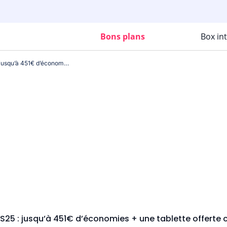
Bons plans
Box in
Promo Samsung Galaxy S25 : jusqu’à 451€ d’économies + une tablette offerte chez Bouygues Telecom !
25 : jusqu’à 451€ d’économies + une tablette offerte 