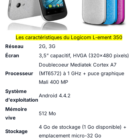
Les caractéristiques du Logicom L-ement 350
Réseau
2G, 3G
Écran
3,5” capacitif, HVGA (320x480 pixels)
Doublecoeur Mediatek Cortex A7
Processeur
(MT6572) à 1 GHz + puce graphique
Mali 400 MP
Système
Android 4.4.2
d'exploitation
Mémoire
512 Mo
vive
4 Go de stockage (1 Go disponible) +
Stockage
emplacement micro-32 Go