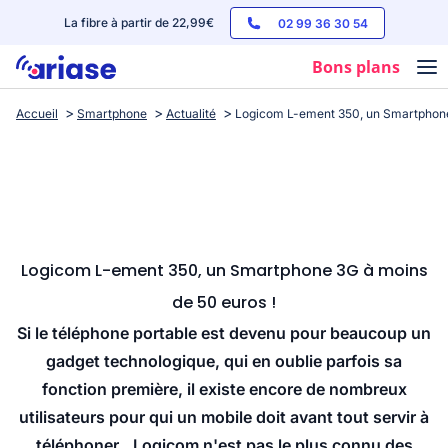
La fibre à partir de 22,99€
02 99 36 30 54
Bons plans
Accueil
Smartphone
Actualité
Logicom L-ement 350, un Smartphone
Box internet
Forfaits mobile
Téléphones
Streaming
Logicom L-ement 350, un Smartphone 3G à moins
de 50 euros !
Si le téléphone portable est devenu pour beaucoup un
gadget technologique, qui en oublie parfois sa
fonction première, il existe encore de nombreux
utilisateurs pour qui un mobile doit avant tout servir à
téléphoner...Logicom n'est pas le plus connu des