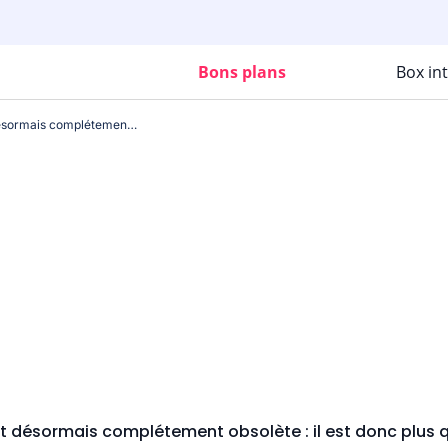
Bons plans
Box in
C'est officiel, cet iPhone est désormais complétement obsolète : il est donc plus que temps de le remplacer !
 est désormais complétement obsolète : il est donc plus 