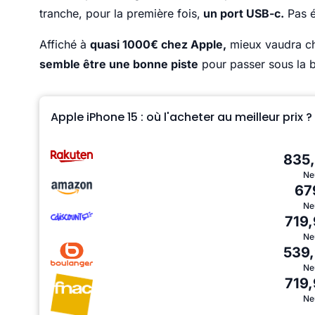
tranche, pour la première fois,
un port USB-c.
Pas é
Affiché à
quasi 1000€ chez Apple,
mieux vaudra che
semble être une bonne piste
pour passer sous la 
Apple iPhone 15 : où l'acheter au meilleur prix ?
835
Ne
67
Ne
719
Ne
539
Ne
719
Ne