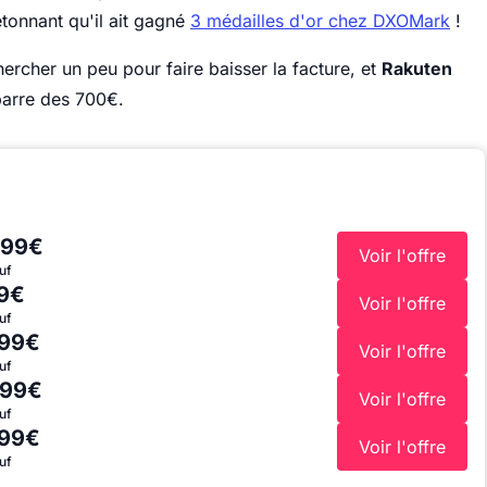
tonnant qu'il ait gagné
3 médailles d'or chez DXOMark
!
rcher un peu pour faire baisser la facture, et
Rakuten
barre des 700€.
,99€
Voir l'offre
uf
9€
Voir l'offre
uf
,99€
Voir l'offre
uf
,99€
Voir l'offre
uf
,99€
Voir l'offre
uf