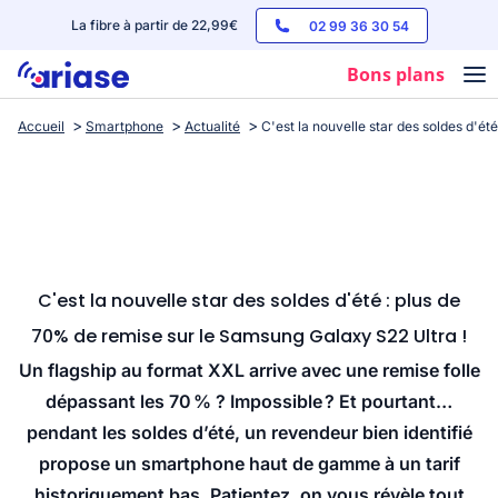
La fibre à partir de 22,99€
02 99 36 30 54
Bons plans
Accueil
Smartphone
Actualité
C'est la nouvelle star des soldes d'é
Box internet
Forfaits mobile
Téléphones
Streaming
C'est la nouvelle star des soldes d'été : plus de
70% de remise sur le Samsung Galaxy S22 Ultra !
Un flagship au format XXL arrive avec une remise folle
dépassant les 70 % ? Impossible ? Et pourtant…
pendant les soldes d’été, un revendeur bien identifié
propose un smartphone haut de gamme à un tarif
historiquement bas. Patientez, on vous révèle tout