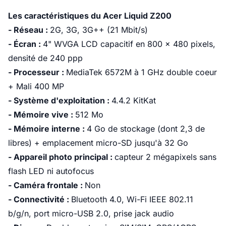
Les caractéristiques du Acer Liquid Z200
- Réseau :
2G, 3G, 3G++ (21 Mbit/s)
- Écran :
4" WVGA LCD capacitif en 800 x 480 pixels,
densité de 240 ppp
- Processeur :
MediaTek 6572M à 1 GHz double coeur
+ Mali 400 MP
- Système d'exploitation :
4.4.2 KitKat
- Mémoire vive :
512 Mo
- Mémoire interne :
4 Go de stockage (dont 2,3 de
libres) + emplacement micro-SD jusqu'à 32 Go
- Appareil photo principal :
capteur 2 mégapixels sans
flash LED ni autofocus
- Caméra frontale :
Non
- Connectivité :
Bluetooth 4.0, Wi-Fi IEEE 802.11
b/g/n, port micro-USB 2.0, prise jack audio