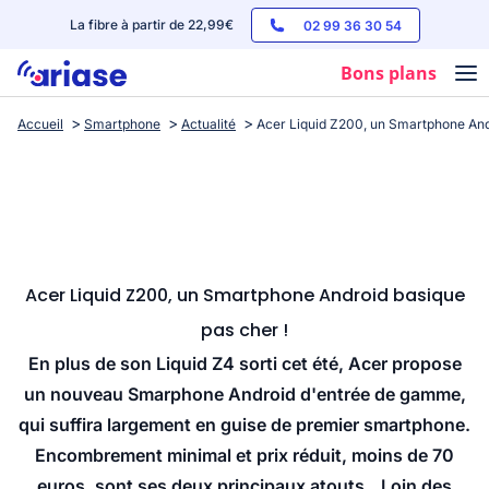
La fibre à partir de 22,99€
02 99 36 30 54
Bons plans
Accueil
Smartphone
Actualité
Acer Liquid Z200, un Smartphone Andr
Box internet
Forfaits mobile
Téléphones
Streaming
Acer Liquid Z200, un Smartphone Android basique
pas cher !
En plus de son Liquid Z4 sorti cet été, Acer propose
un nouveau Smarphone Android d'entrée de gamme,
qui suffira largement en guise de premier smartphone.
Encombrement minimal et prix réduit, moins de 70
euros, sont ses deux principaux atouts...Loin des