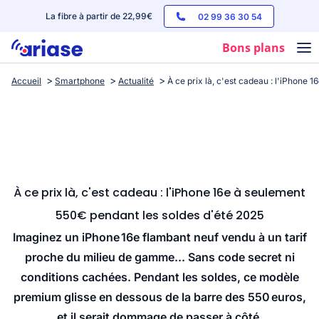
La fibre à partir de 22,99€
02 99 36 30 54
Bons plans
Accueil
Smartphone
Actualité
À ce prix là, c'est cadeau : l'iPhone
Box internet
Forfaits mobile
Téléphones
Streaming
À ce prix là, c'est cadeau : l'iPhone 16e à seulement
550€ pendant les soldes d'été 2025
Imaginez un iPhone 16e flambant neuf vendu à un tarif
proche du milieu de gamme... Sans code secret ni
conditions cachées. Pendant les soldes, ce modèle
premium glisse en dessous de la barre des 550 euros,
et il serait dommage de passer à côté.