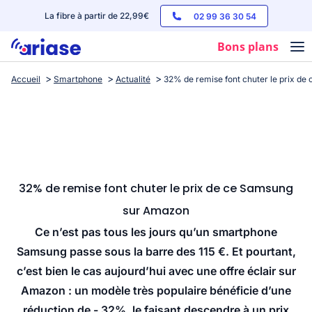
La fibre à partir de 22,99€
02 99 36 30 54
Bons plans
Accueil
Smartphone
Actualité
32% de remise font chuter le prix d
Box internet
Forfaits mobile
Téléphones
Streaming
32% de remise font chuter le prix de ce Samsung
sur Amazon
Ce n’est pas tous les jours qu’un smartphone
Samsung passe sous la barre des 115 €. Et pourtant,
c’est bien le cas aujourd’hui avec une offre éclair sur
Amazon : un modèle très populaire bénéficie d’une
réduction de - 32%, le faisant descendre à un prix