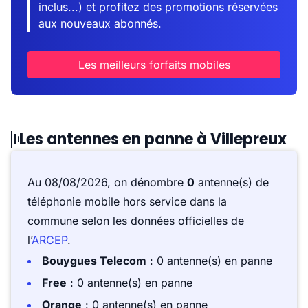
inclus...) et profitez des promotions réservées
aux nouveaux abonnés.
Les meilleurs forfaits mobiles
Les antennes en panne à Villepreux
Au 08/08/2026, on dénombre
0
antenne(s) de
téléphonie mobile hors service dans la
commune selon les données officielles de
l’
ARCEP
.
Bouygues Telecom
: 0 antenne(s) en panne
Free
: 0 antenne(s) en panne
Orange
: 0 antenne(s) en panne