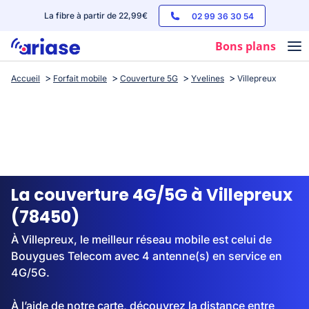
La fibre à partir de 22,99€
02 99 36 30 54
Bons plans
Accueil
Forfait mobile
Couverture 5G
Yvelines
Villepreux
Box internet
Forfaits mobile
Téléphones
Streaming
La couverture 4G/5G à Villepreux
(78450)
À Villepreux, le meilleur réseau mobile est celui de
Bouygues Telecom avec 4 antenne(s) en service en
4G/5G.
À l’aide de notre carte, découvrez la distance entre