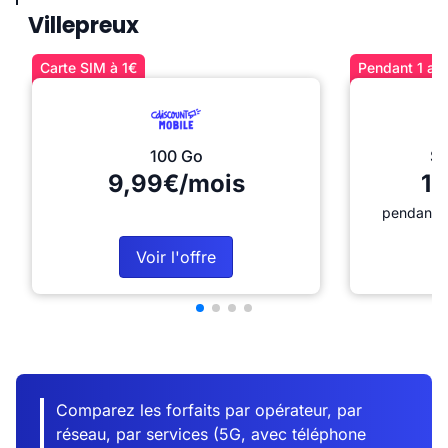
Villepreux
Carte SIM à 1€
Pendant 1 an 
100 Go
Sé
9,99€/mois
12
pendant 1
Voir l'offre
Comparez les forfaits par opérateur, par
réseau, par services (5G, avec téléphone