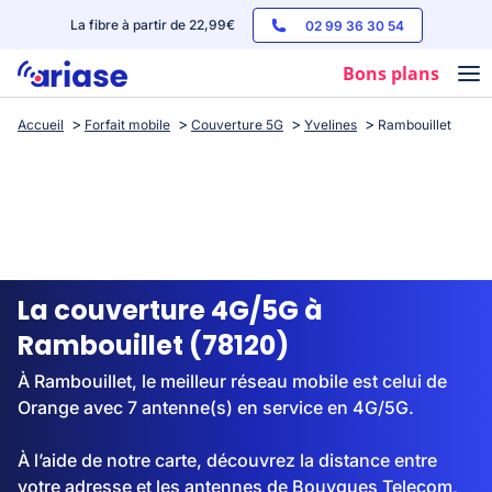
La fibre à partir de 22,99€
02 99 36 30 54
Bons plans
Accueil
Forfait mobile
Couverture 5G
Yvelines
Rambouillet
Box internet
Forfaits mobile
Téléphones
Streaming
La couverture 4G/5G à
Rambouillet (78120)
À Rambouillet, le meilleur réseau mobile est celui de
Orange avec 7 antenne(s) en service en 4G/5G.
À l’aide de notre carte, découvrez la distance entre
votre adresse et les antennes de Bouygues Telecom,