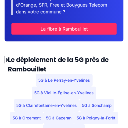
d'Orange, SFR, Free et Bouygues Telecom
dans votre commune ?
La fibre à Rambouillet
Le déploiement de la 5G près de
Rambouillet
5G à Le Perray-en-Yvelines
5G à Vieille-Église-en-Yvelines
5G à Clairefontaine-en-Yvelines
5G à Sonchamp
5G à Orcemont
5G à Gazeran
5G à Poigny-la-Forêt