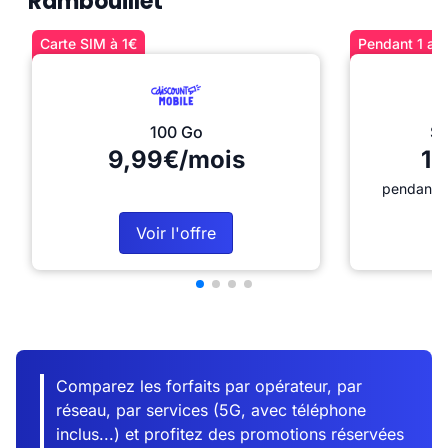
Rambouillet
Carte SIM à 1€
Pendant 1 an 
100 Go
Sé
9,99€/mois
12
pendant 1
Voir l'offre
Comparez les forfaits par opérateur, par
réseau, par services (5G, avec téléphone
inclus...) et profitez des promotions réservées