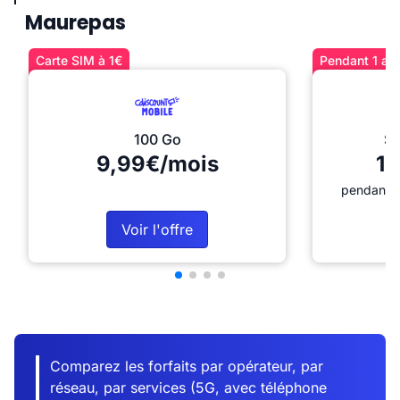
Maurepas
Carte SIM à 1€
Pendant 1 an 
100 Go
Sé
9,99€/mois
12
pendant 1
Voir l'offre
Comparez les forfaits par opérateur, par
réseau, par services (5G, avec téléphone