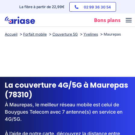
La fibre à partir de 22,99€
02 99 36 30 54
Bons plans
Accueil
Forfait mobile
Couverture 5G
Yvelines
Maurepas
Box internet
Forfaits mobile
Téléphones
Streaming
La couverture 4G/5G à Maurepas
(78310)
À Maurepas, le meilleur réseau mobile est celui de
Bouygues Telecom avec 7 antenne(s) en service en
4G/5G.
À l’aide de notre carte, découvrez la distance entre