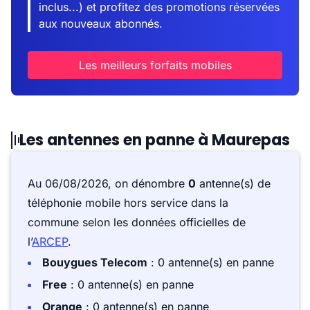
inclus...) et profitez des promotions réservées
aux nouveaux abonnés.
Les meilleurs forfaits mobiles
Les antennes en panne à Maurepas
Au 06/08/2026, on dénombre
0
antenne(s) de
téléphonie mobile hors service dans la
commune selon les données officielles de
l’
ARCEP
.
Bouygues Telecom
: 0 antenne(s) en panne
Free
: 0 antenne(s) en panne
Orange
: 0 antenne(s) en panne