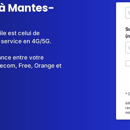
 à Mantes-
S
le est celui de
(
 service en 4G/5G.
tance entre votre
lecom, Free, Orange et
* 
In
re
no