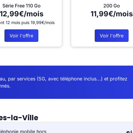
Série Free 110 Go
200 Go
12,99€/mois
11,99€/mois
nt 12 mois puis 19,99€/mois
Voir l'offre
Voir l'offre
u, par services (5G, avec téléphone inclus...) et profitez
nnés.
s-la-Ville
léphonie mobile hors