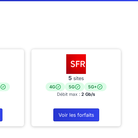
5
sites
4G
5G
5G+
Débit max :
2 Gb/s
Voir les forfaits