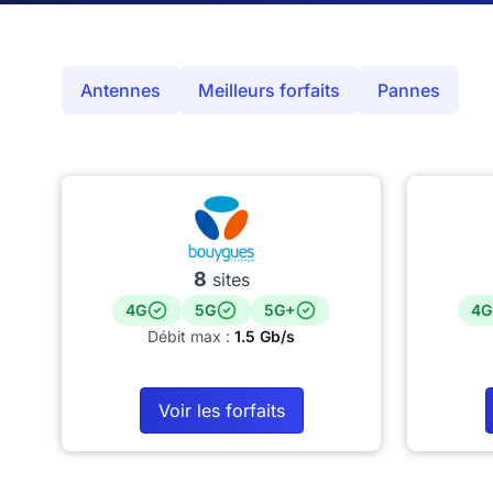
Antennes
Meilleurs forfaits
Pannes
8
sites
4G
5G
5G+
4G
Débit max :
1.5 Gb/s
Voir les forfaits