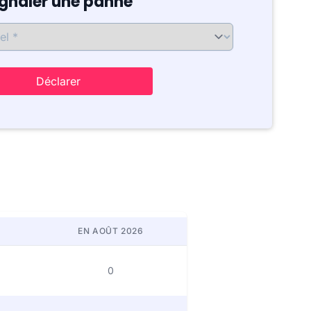
ignaler une panne
Déclarer
EN AOÛT 2026
0