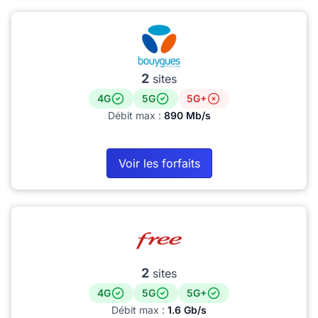
2
sites
4G
5G
5G+
Débit max :
890 Mb/s
Voir les forfaits
2
sites
4G
5G
5G+
Débit max :
1.6 Gb/s