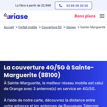
La fibre à partir de 22,99€
02 99 36 30 54
Bons plans
Accueil
Forfait mobile
Couverture 5G
Vosges
Sainte-Marguerite
Box internet
Forfaits mobile
Téléphones
Streaming
La couverture 4G/5G à Sainte-
Marguerite (88100)
À Sainte-Marguerite, le meilleur réseau mobile est celui
de Orange avec 3 antenne(s) en service en 4G/5G.
À l’aide de notre carte, découvrez la distance entre
votre adresse et les antennes de Bouygues Telecom,