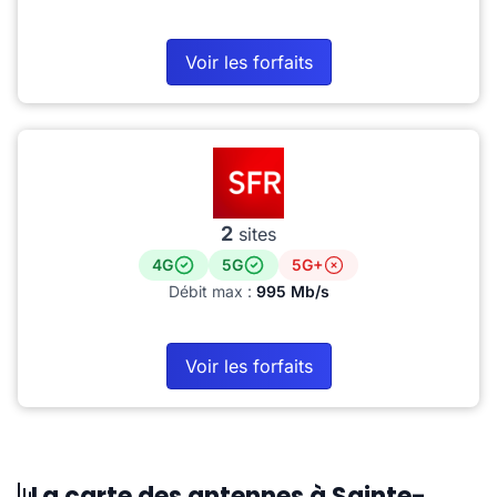
Voir les forfaits
2
sites
4G
5G
5G+
Débit max :
995 Mb/s
Voir les forfaits
La carte des antennes à Sainte-