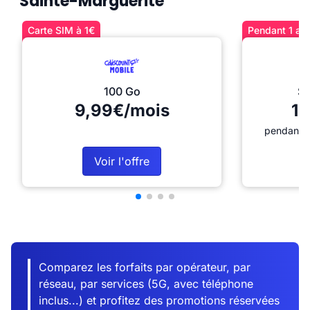
Sainte-Marguerite
Carte SIM à 1€
Pendant 1 an 
100 Go
Sé
9,99€/mois
12
pendant 1
Voir l'offre
Comparez les forfaits par opérateur, par
réseau, par services (5G, avec téléphone
inclus...) et profitez des promotions réservées